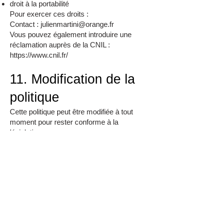
droit à la portabilité
Pour exercer ces droits :
Contact : julienmartini@orange.fr
Vous pouvez également introduire une
réclamation auprès de la CNIL :
https://www.cnil.fr/
11. Modification de la
politique
Cette politique peut être modifiée à tout
moment pour rester conforme à la
législation.
Accompagnateur en montagne
, je vous
propose des
sorties encadrées
en
VTT
,
canyoning
et
raquettes
dans les Hautes-
Alpes, entre Queyras, Écrins et